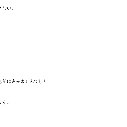
きない。
と、
も前に進みませんでした。
ます。
。