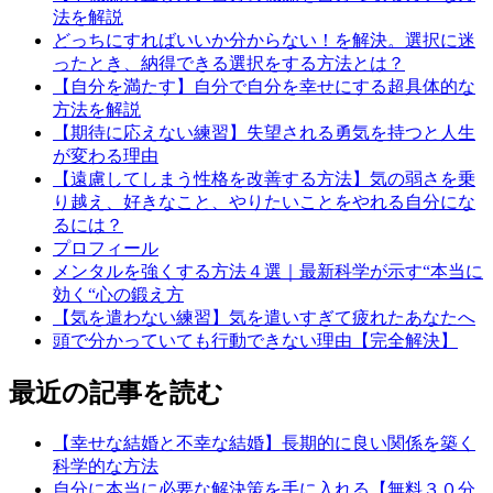
法を解説
どっちにすればいいか分からない！を解決。選択に迷
ったとき、納得できる選択をする方法とは？
【自分を満たす】自分で自分を幸せにする超具体的な
方法を解説
【期待に応えない練習】失望される勇気を持つと人生
が変わる理由
【遠慮してしまう性格を改善する方法】気の弱さを乗
り越え、好きなこと、やりたいことをやれる自分にな
るには？
プロフィール
メンタルを強くする方法４選｜最新科学が示す“本当に
効く“心の鍛え方
【気を遣わない練習】気を遣いすぎて疲れたあなたへ
頭で分かっていても行動できない理由【完全解決】
最近の記事を読む
【幸せな結婚と不幸な結婚】長期的に良い関係を築く
科学的な方法
自分に本当に必要な解決策を手に入れる【無料３０分