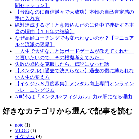
間セッション】
【音痴なのに自信満々で大成功】本物の自己肯定感の
手に入れ方
絶対達成するぞ！と意気込んだのに途中で挫折する本
当の理由【１６年の結論】
なぜ高額コーチングでも変われないのか？【マニュア
ルと流派の限界】
「人生で大切なことはボードゲームが教えてくれた」
と言いたいので、その根拠考えてみた。
失敗の恐怖を克服したら、伝説になった話
【メンタルは過去で決まらない】過去の傷に縛られな
い人生の変え方
【イケジム８月度募集】メンタル向上専門オンライン
トレーニングジム
AI時代は『メンタル×フィジカル』力が肝になる理由
好きなカテゴリから選んで記事を読む
note
(1)
VLOG
(1)
イケジム
(9)