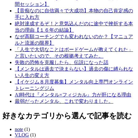
間セッション】
【音痴なのに自信満々で大成功】本物の自己肯定感の
手に入れ方
絶対達成するぞ！と意気込んだのに途中で挫折する本
当の理由【１６年の結論】
なぜ高額コーチングでも変われないのか？【マニュア
ルと流派の限界】
「人生で大切なことはボードゲームが教えてくれた」
と言いたいので、その根拠考えてみた。
失敗の恐怖を克服したら、伝説になった話
【メンタルは過去で決まらない】過去の傷に縛られな
い人生の変え方
【イケジム８月度募集】メンタル向上専門オンライン
トレーニングジム
AI時代は『メンタル×フィジカル』力が肝になる理由
最弱だったメンタル、これで変わりました。
好きなカテゴリから選んで記事を読む
note
(1)
VLOG
(1)