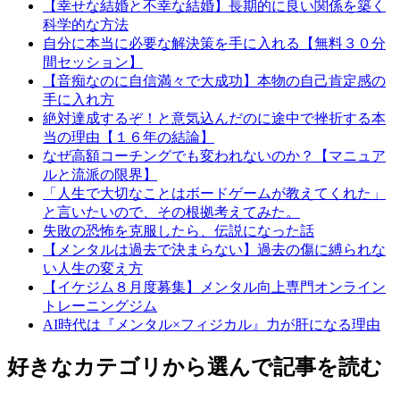
【幸せな結婚と不幸な結婚】長期的に良い関係を築く
科学的な方法
自分に本当に必要な解決策を手に入れる【無料３０分
間セッション】
【音痴なのに自信満々で大成功】本物の自己肯定感の
手に入れ方
絶対達成するぞ！と意気込んだのに途中で挫折する本
当の理由【１６年の結論】
なぜ高額コーチングでも変われないのか？【マニュア
ルと流派の限界】
「人生で大切なことはボードゲームが教えてくれた」
と言いたいので、その根拠考えてみた。
失敗の恐怖を克服したら、伝説になった話
【メンタルは過去で決まらない】過去の傷に縛られな
い人生の変え方
【イケジム８月度募集】メンタル向上専門オンライン
トレーニングジム
AI時代は『メンタル×フィジカル』力が肝になる理由
好きなカテゴリから選んで記事を読む