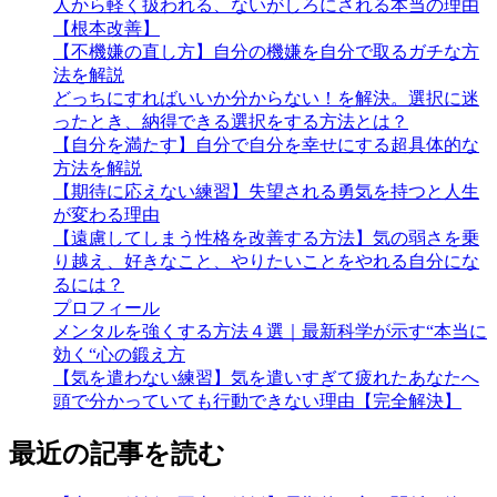
人から軽く扱われる、ないがしろにされる本当の理由
【根本改善】
【不機嫌の直し方】自分の機嫌を自分で取るガチな方
法を解説
どっちにすればいいか分からない！を解決。選択に迷
ったとき、納得できる選択をする方法とは？
【自分を満たす】自分で自分を幸せにする超具体的な
方法を解説
【期待に応えない練習】失望される勇気を持つと人生
が変わる理由
【遠慮してしまう性格を改善する方法】気の弱さを乗
り越え、好きなこと、やりたいことをやれる自分にな
るには？
プロフィール
メンタルを強くする方法４選｜最新科学が示す“本当に
効く“心の鍛え方
【気を遣わない練習】気を遣いすぎて疲れたあなたへ
頭で分かっていても行動できない理由【完全解決】
最近の記事を読む