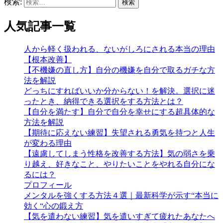
検索:
人気記事一覧
人から軽く扱われる、ないがしろにされる本当の理由
【根本改善】
【不機嫌の直し方】自分の機嫌を自分で取るガチな方
法を解説
どっちにすればいいか分からない！を解決。選択に迷
ったとき、納得できる選択をする方法とは？
【自分を満たす】自分で自分を幸せにする超具体的な
方法を解説
【期待に応えない練習】失望される勇気を持つと人生
が変わる理由
【遠慮してしまう性格を改善する方法】気の弱さを乗
り越え、好きなこと、やりたいことをやれる自分にな
るには？
プロフィール
メンタルを強くする方法４選｜最新科学が示す“本当に
効く“心の鍛え方
【気を遣わない練習】気を遣いすぎて疲れたあなたへ