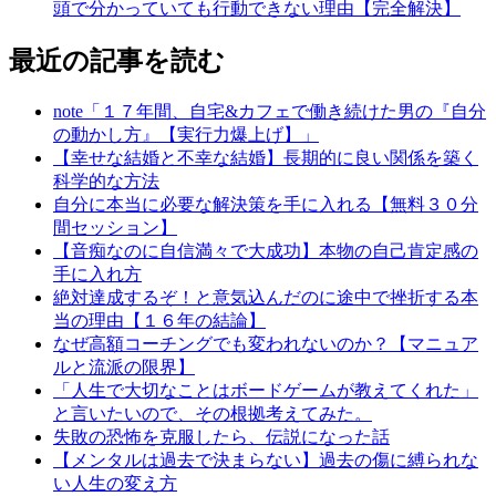
頭で分かっていても行動できない理由【完全解決】
最近の記事を読む
note「１７年間、自宅&カフェで働き続けた男の『自分
の動かし方』【実行力爆上げ】」
【幸せな結婚と不幸な結婚】長期的に良い関係を築く
科学的な方法
自分に本当に必要な解決策を手に入れる【無料３０分
間セッション】
【音痴なのに自信満々で大成功】本物の自己肯定感の
手に入れ方
絶対達成するぞ！と意気込んだのに途中で挫折する本
当の理由【１６年の結論】
なぜ高額コーチングでも変われないのか？【マニュア
ルと流派の限界】
「人生で大切なことはボードゲームが教えてくれた」
と言いたいので、その根拠考えてみた。
失敗の恐怖を克服したら、伝説になった話
【メンタルは過去で決まらない】過去の傷に縛られな
い人生の変え方