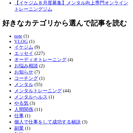
【イケジム８月度募集】メンタル向上専門オンライン
トレーニングジム
好きなカテゴリから選んで記事を読む
note
(1)
VLOG
(1)
イケジム
(9)
エッセイ
(227)
オーディオトレーニング
(4)
お悩み相談
(2)
お知らせ
(7)
コーチング
(1)
メンタル
(55)
メンタルトレーニング
(44)
メンタルヘルス
(1)
やる気
(3)
人間関係
(11)
仕事
(1)
個人で仕事をして成功する秘訣
(3)
副業
(1)