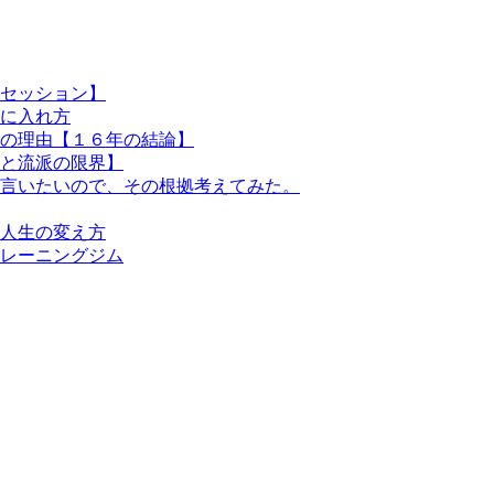
セッション】
に入れ方
の理由【１６年の結論】
と流派の限界】
言いたいので、その根拠考えてみた。
人生の変え方
レーニングジム