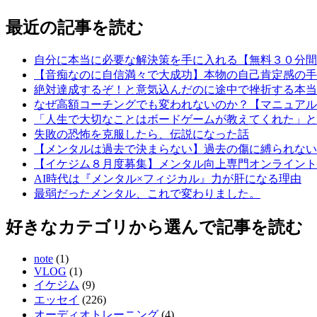
最近の記事を読む
自分に本当に必要な解決策を手に入れる【無料３０分間
【音痴なのに自信満々で大成功】本物の自己肯定感の手
絶対達成するぞ！と意気込んだのに途中で挫折する本当
なぜ高額コーチングでも変われないのか？【マニュアル
「人生で大切なことはボードゲームが教えてくれた」と
失敗の恐怖を克服したら、伝説になった話
【メンタルは過去で決まらない】過去の傷に縛られない
【イケジム８月度募集】メンタル向上専門オンライント
AI時代は『メンタル×フィジカル』力が肝になる理由
最弱だったメンタル、これで変わりました。
好きなカテゴリから選んで記事を読む
note
(1)
VLOG
(1)
イケジム
(9)
エッセイ
(226)
オーディオトレーニング
(4)