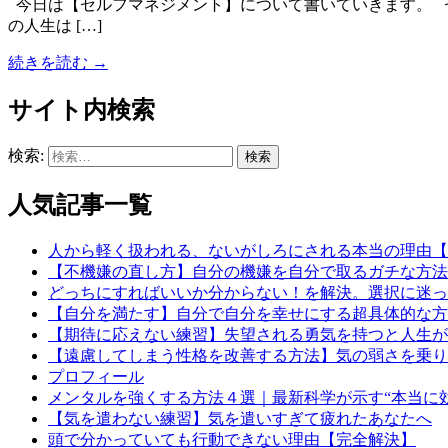
今日は【セルフマネジメント】について書いていきます。 セ
の人生は […]
続きを読む →
サイト内検索
検索:
人気記事一覧
人から軽く扱われる、ないがしろにされる本当の理由【
【不機嫌の直し方】自分の機嫌を自分で取るガチな方法
どっちにすればいいか分からない！を解決。選択に迷っ
【自分を満たす】自分で自分を幸せにする超具体的な方
【期待に応えない練習】失望される勇気を持つと人生が
【遠慮してしまう性格を改善する方法】気の弱さを乗り
プロフィール
メンタルを強くする方法４選｜最新科学が示す“本当に
【気を遣わない練習】気を遣いすぎて疲れたあなたへ
頭で分かっていても行動できない理由【完全解決】