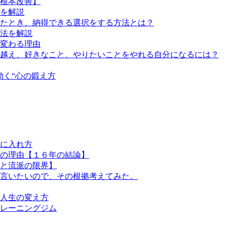
根本改善】
を解説
たとき、納得できる選択をする方法とは？
法を解説
変わる理由
越え、好きなこと、やりたいことをやれる自分になるには？
効く“心の鍛え方
に入れ方
の理由【１６年の結論】
と流派の限界】
言いたいので、その根拠考えてみた。
人生の変え方
レーニングジム