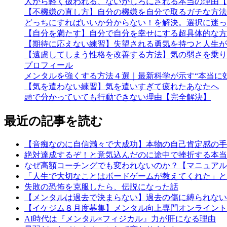
人から軽く扱われる、ないがしろにされる本当の理由【
【不機嫌の直し方】自分の機嫌を自分で取るガチな方法
どっちにすればいいか分からない！を解決。選択に迷っ
【自分を満たす】自分で自分を幸せにする超具体的な方
【期待に応えない練習】失望される勇気を持つと人生が
【遠慮してしまう性格を改善する方法】気の弱さを乗り
プロフィール
メンタルを強くする方法４選｜最新科学が示す“本当に
【気を遣わない練習】気を遣いすぎて疲れたあなたへ
頭で分かっていても行動できない理由【完全解決】
最近の記事を読む
【音痴なのに自信満々で大成功】本物の自己肯定感の手
絶対達成するぞ！と意気込んだのに途中で挫折する本当
なぜ高額コーチングでも変われないのか？【マニュアル
「人生で大切なことはボードゲームが教えてくれた」と
失敗の恐怖を克服したら、伝説になった話
【メンタルは過去で決まらない】過去の傷に縛られない
【イケジム８月度募集】メンタル向上専門オンライント
AI時代は『メンタル×フィジカル』力が肝になる理由