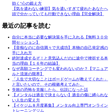
効く“心の鍛え方
【気を遣わない練習】気を遣いすぎて疲れたあなたへ
頭で分かっていても行動できない理由【完全解決】
最近の記事を読む
自分に本当に必要な解決策を手に入れる【無料３０分
間セッション】
【音痴なのに自信満々で大成功】本物の自己肯定感の
手に入れ方
絶対達成するぞ！と意気込んだのに途中で挫折する本
当の理由【１６年の結論】
なぜ高額コーチングでも変われないのか？【マニュア
ルと流派の限界】
「人生で大切なことはボードゲームが教えてくれた」
と言いたいので、その根拠考えてみた。
失敗の恐怖を克服したら、伝説になった話
【メンタルは過去で決まらない】過去の傷に縛られな
い人生の変え方
【イケジム８月度募集】メンタル向上専門オンライン
トレーニングジム