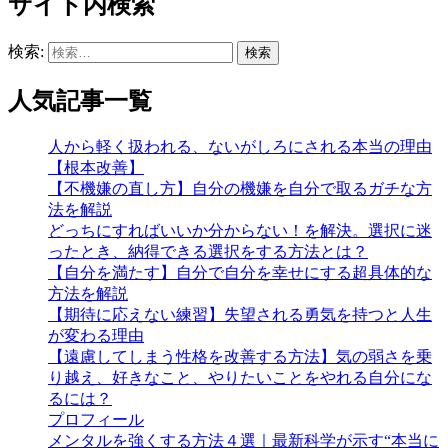
サイト内検索
検索:
人気記事一覧
人から軽く扱われる、ないがしろにされる本当の理由
【根本改善】
【不機嫌の直し方】自分の機嫌を自分で取るガチな方
法を解説
どっちにすればいいか分からない！を解決。選択に迷
ったとき、納得できる選択をする方法とは？
【自分を満たす】自分で自分を幸せにする超具体的な
方法を解説
【期待に応えない練習】失望される勇気を持つと人生
が変わる理由
【遠慮してしまう性格を改善する方法】気の弱さを乗
り越え、好きなこと、やりたいことをやれる自分にな
るには？
プロフィール
メンタルを強くする方法４選｜最新科学が示す“本当に