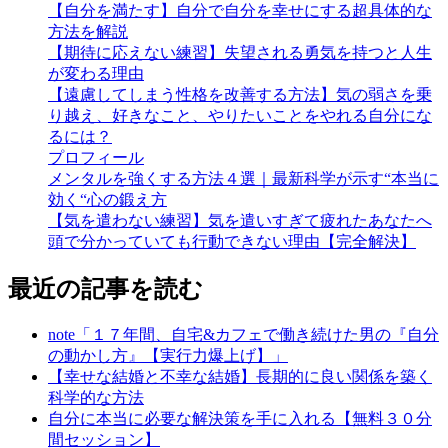
【自分を満たす】自分で自分を幸せにする超具体的な
方法を解説
【期待に応えない練習】失望される勇気を持つと人生
が変わる理由
【遠慮してしまう性格を改善する方法】気の弱さを乗
り越え、好きなこと、やりたいことをやれる自分にな
るには？
プロフィール
メンタルを強くする方法４選｜最新科学が示す“本当に
効く“心の鍛え方
【気を遣わない練習】気を遣いすぎて疲れたあなたへ
頭で分かっていても行動できない理由【完全解決】
最近の記事を読む
note「１７年間、自宅&カフェで働き続けた男の『自分
の動かし方』【実行力爆上げ】」
【幸せな結婚と不幸な結婚】長期的に良い関係を築く
科学的な方法
自分に本当に必要な解決策を手に入れる【無料３０分
間セッション】