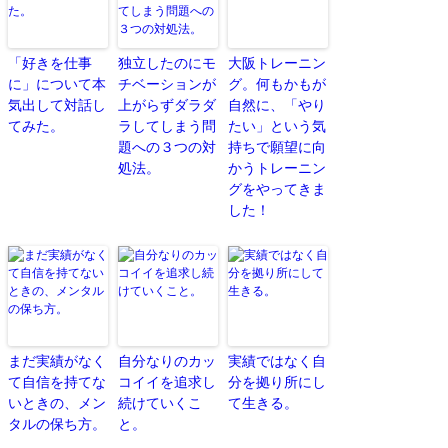
「好きを仕事
独立したのにモ
大阪トレーニン
に」について本
チベーションが
グ。何もかもが
気出して対話し
上がらずダラダ
自然に、「やり
てみた。
ラしてしまう問
たい」という気
題への３つの対
持ちで願望に向
処法。
かうトレーニン
グをやってきま
した！
まだ実績がなく
自分なりのカッ
実績ではなく自
て自信を持てな
コイイを追求し
分を拠り所にし
いときの、メン
続けていくこ
て生きる。
タルの保ち方。
と。