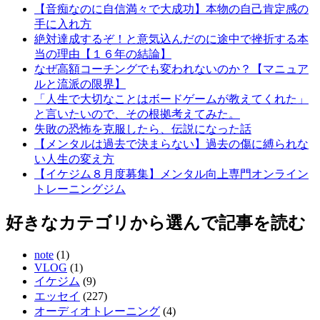
【音痴なのに自信満々で大成功】本物の自己肯定感の
手に入れ方
絶対達成するぞ！と意気込んだのに途中で挫折する本
当の理由【１６年の結論】
なぜ高額コーチングでも変われないのか？【マニュア
ルと流派の限界】
「人生で大切なことはボードゲームが教えてくれた」
と言いたいので、その根拠考えてみた。
失敗の恐怖を克服したら、伝説になった話
【メンタルは過去で決まらない】過去の傷に縛られな
い人生の変え方
【イケジム８月度募集】メンタル向上専門オンライン
トレーニングジム
好きなカテゴリから選んで記事を読む
note
(1)
VLOG
(1)
イケジム
(9)
エッセイ
(227)
オーディオトレーニング
(4)