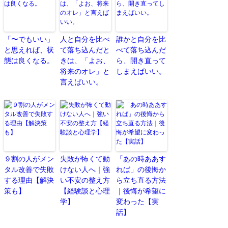
「〜でもいい」
人と自分を比べ
誰かと自分を比
と思えれば、状
て落ち込んだと
べて落ち込んだ
態は良くなる。
きは、「よお、
ら、開き直って
将来のオレ」と
しまえばいい。
言えばいい。
９割の人がメン
失敗が怖くて動
「あの時ああす
タル改善で失敗
けない人へ｜強
れば」の後悔か
する理由【解決
い不安の整え方
ら立ち直る方法
策も】
【経験談と心理
｜後悔が希望に
学】
変わった【実
話】