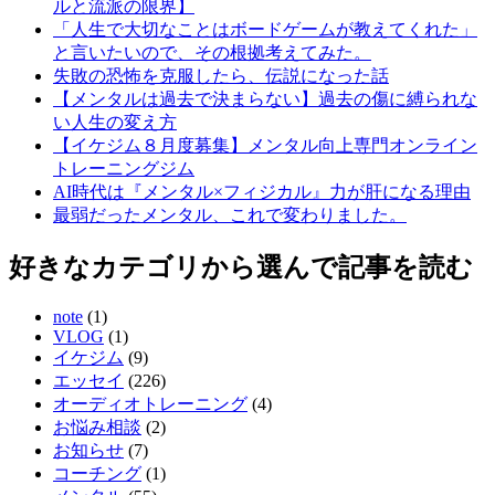
ルと流派の限界】
「人生で大切なことはボードゲームが教えてくれた」
と言いたいので、その根拠考えてみた。
失敗の恐怖を克服したら、伝説になった話
【メンタルは過去で決まらない】過去の傷に縛られな
い人生の変え方
【イケジム８月度募集】メンタル向上専門オンライン
トレーニングジム
AI時代は『メンタル×フィジカル』力が肝になる理由
最弱だったメンタル、これで変わりました。
好きなカテゴリから選んで記事を読む
note
(1)
VLOG
(1)
イケジム
(9)
エッセイ
(226)
オーディオトレーニング
(4)
お悩み相談
(2)
お知らせ
(7)
コーチング
(1)