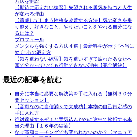
方法を解説
【期待に応えない練習】失望される勇気を持つと人生
が変わる理由
【遠慮してしまう性格を改善する方法】気の弱さを乗
り越え、好きなこと、やりたいことをやれる自分にな
るには？
プロフィール
メンタルを強くする方法４選｜最新科学が示す“本当に
効く“心の鍛え方
【気を遣わない練習】気を遣いすぎて疲れたあなたへ
頭で分かっていても行動できない理由【完全解決】
最近の記事を読む
自分に本当に必要な解決策を手に入れる【無料３０分
間セッション】
【音痴なのに自信満々で大成功】本物の自己肯定感の
手に入れ方
絶対達成するぞ！と意気込んだのに途中で挫折する本
当の理由【１６年の結論】
なぜ高額コーチングでも変われないのか？【マニュア