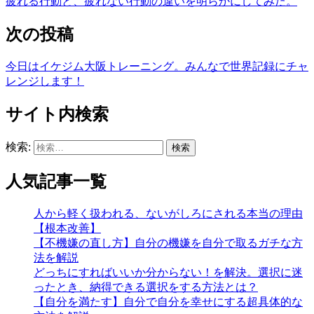
疲れる行動と、疲れない行動の違いを明らかにしてみた。
次の投稿
今日はイケジム大阪トレーニング。みんなで世界記録にチャ
レンジします！
サイト内検索
検索:
人気記事一覧
人から軽く扱われる、ないがしろにされる本当の理由
【根本改善】
【不機嫌の直し方】自分の機嫌を自分で取るガチな方
法を解説
どっちにすればいいか分からない！を解決。選択に迷
ったとき、納得できる選択をする方法とは？
【自分を満たす】自分で自分を幸せにする超具体的な