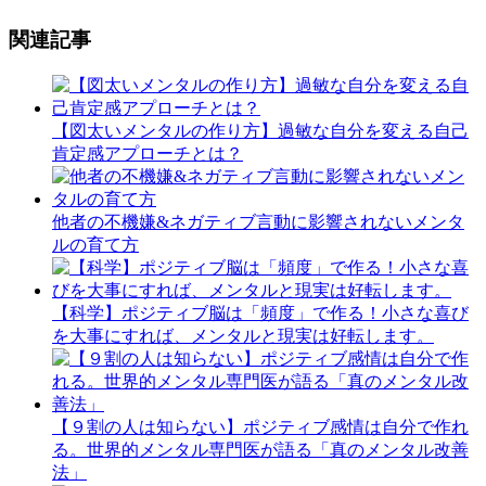
関連記事
【図太いメンタルの作り方】過敏な自分を変える自己
肯定感アプローチとは？
他者の不機嫌&ネガティブ言動に影響されないメンタ
ルの育て方
【科学】ポジティブ脳は「頻度」で作る！小さな喜び
を大事にすれば、メンタルと現実は好転します。
【９割の人は知らない】ポジティブ感情は自分で作れ
る。世界的メンタル専門医が語る「真のメンタル改善
法」