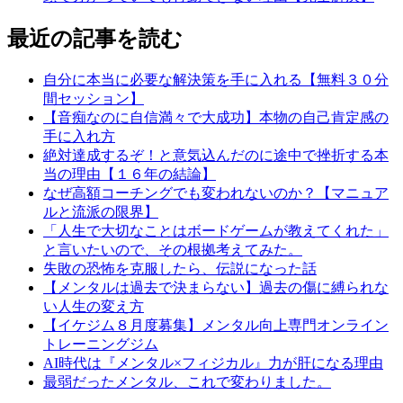
最近の記事を読む
自分に本当に必要な解決策を手に入れる【無料３０分
間セッション】
【音痴なのに自信満々で大成功】本物の自己肯定感の
手に入れ方
絶対達成するぞ！と意気込んだのに途中で挫折する本
当の理由【１６年の結論】
なぜ高額コーチングでも変われないのか？【マニュア
ルと流派の限界】
「人生で大切なことはボードゲームが教えてくれた」
と言いたいので、その根拠考えてみた。
失敗の恐怖を克服したら、伝説になった話
【メンタルは過去で決まらない】過去の傷に縛られな
い人生の変え方
【イケジム８月度募集】メンタル向上専門オンライン
トレーニングジム
AI時代は『メンタル×フィジカル』力が肝になる理由
最弱だったメンタル、これで変わりました。