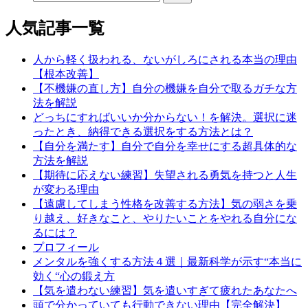
人気記事一覧
人から軽く扱われる、ないがしろにされる本当の理由
【根本改善】
【不機嫌の直し方】自分の機嫌を自分で取るガチな方
法を解説
どっちにすればいいか分からない！を解決。選択に迷
ったとき、納得できる選択をする方法とは？
【自分を満たす】自分で自分を幸せにする超具体的な
方法を解説
【期待に応えない練習】失望される勇気を持つと人生
が変わる理由
【遠慮してしまう性格を改善する方法】気の弱さを乗
り越え、好きなこと、やりたいことをやれる自分にな
るには？
プロフィール
メンタルを強くする方法４選｜最新科学が示す“本当に
効く“心の鍛え方
【気を遣わない練習】気を遣いすぎて疲れたあなたへ
頭で分かっていても行動できない理由【完全解決】