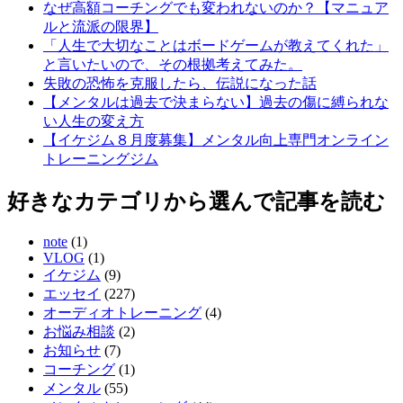
なぜ高額コーチングでも変われないのか？【マニュア
ルと流派の限界】
「人生で大切なことはボードゲームが教えてくれた」
と言いたいので、その根拠考えてみた。
失敗の恐怖を克服したら、伝説になった話
【メンタルは過去で決まらない】過去の傷に縛られな
い人生の変え方
【イケジム８月度募集】メンタル向上専門オンライン
トレーニングジム
好きなカテゴリから選んで記事を読む
note
(1)
VLOG
(1)
イケジム
(9)
エッセイ
(227)
オーディオトレーニング
(4)
お悩み相談
(2)
お知らせ
(7)
コーチング
(1)
メンタル
(55)