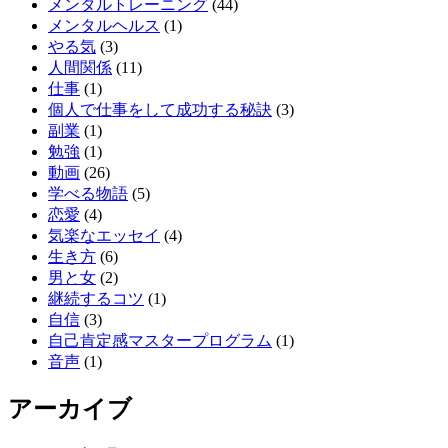
メンタルトレーニング
(44)
メンタルヘルス
(1)
やる気
(3)
人間関係
(11)
仕事
(1)
個人で仕事をして成功する秘訣
(3)
副業
(1)
勉強
(1)
動画
(26)
学べる物語
(5)
恋愛
(4)
気楽なエッセイ
(4)
生き方
(6)
男と女
(2)
継続するコツ
(1)
自信
(3)
自己肯定感マスタープログラム
(1)
音声
(1)
アーカイブ