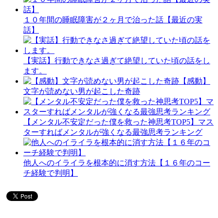
１０年間の睡眠障害が２ヶ月で治った話【最近の実
話】
【実話】行動できなさ過ぎて絶望していた頃の話をし
ます。
【感動】
文字が読めない男が起こした奇跡
【メンタル不安定だった僕を救った神思考TOP5】マス
ターすればメンタルが強くなる最強思考ランキング
他人へのイライラを根本的に消す方法【１６年のコー
チ経験で判明】