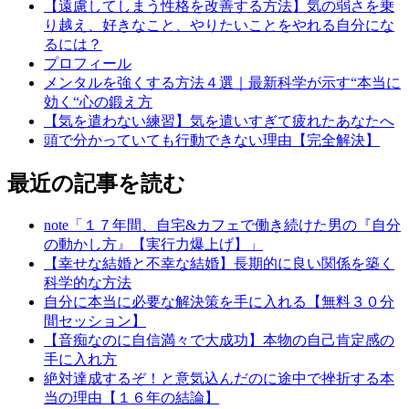
【遠慮してしまう性格を改善する方法】気の弱さを乗
り越え、好きなこと、やりたいことをやれる自分にな
るには？
プロフィール
メンタルを強くする方法４選｜最新科学が示す“本当に
効く“心の鍛え方
【気を遣わない練習】気を遣いすぎて疲れたあなたへ
頭で分かっていても行動できない理由【完全解決】
最近の記事を読む
note「１７年間、自宅&カフェで働き続けた男の『自分
の動かし方』【実行力爆上げ】」
【幸せな結婚と不幸な結婚】長期的に良い関係を築く
科学的な方法
自分に本当に必要な解決策を手に入れる【無料３０分
間セッション】
【音痴なのに自信満々で大成功】本物の自己肯定感の
手に入れ方
絶対達成するぞ！と意気込んだのに途中で挫折する本
当の理由【１６年の結論】