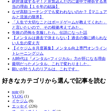
絶対達成するぞ！と意気込んだのに途中で挫折する本
当の理由【１６年の結論】
なぜ高額コーチングでも変われないのか？【マニュア
ルと流派の限界】
「人生で大切なことはボードゲームが教えてくれた」
と言いたいので、その根拠考えてみた。
失敗の恐怖を克服したら、伝説になった話
【メンタルは過去で決まらない】過去の傷に縛られな
い人生の変え方
【イケジム８月度募集】メンタル向上専門オンライン
トレーニングジム
AI時代は『メンタル×フィジカル』力が肝になる理由
最弱だったメンタル、これで変わりました。
願いが叶う人のリアルは、これです。
好きなカテゴリから選んで記事を読む
note
(1)
VLOG
(1)
イケジム
(9)
エッセイ
(226)