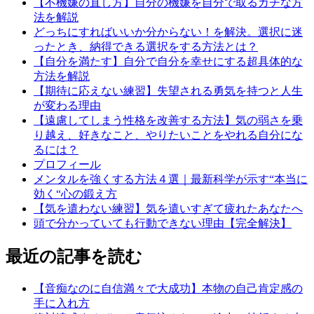
【不機嫌の直し方】自分の機嫌を自分で取るガチな方
法を解説
どっちにすればいいか分からない！を解決。選択に迷
ったとき、納得できる選択をする方法とは？
【自分を満たす】自分で自分を幸せにする超具体的な
方法を解説
【期待に応えない練習】失望される勇気を持つと人生
が変わる理由
【遠慮してしまう性格を改善する方法】気の弱さを乗
り越え、好きなこと、やりたいことをやれる自分にな
るには？
プロフィール
メンタルを強くする方法４選｜最新科学が示す“本当に
効く“心の鍛え方
【気を遣わない練習】気を遣いすぎて疲れたあなたへ
頭で分かっていても行動できない理由【完全解決】
最近の記事を読む
【音痴なのに自信満々で大成功】本物の自己肯定感の
手に入れ方