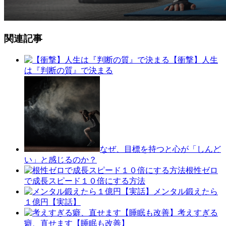
関連記事
【衝撃】人生
は『判断の質』で決まる
なぜ、目標を持つと心が「しんど
い」と感じるのか？
根性ゼロ
で成長スピード１０倍にする方法
メンタル鍛えたら
１億円【実話】
考えすぎる
癖、直せます【睡眠も改善】