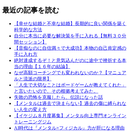
最近の記事を読む
【幸せな結婚と不幸な結婚】長期的に良い関係を築く
科学的な方法
自分に本当に必要な解決策を手に入れる【無料３０分
間セッション】
【音痴なのに自信満々で大成功】本物の自己肯定感の
手に入れ方
絶対達成するぞ！と意気込んだのに途中で挫折する本
当の理由【１６年の結論】
なぜ高額コーチングでも変われないのか？【マニュア
ルと流派の限界】
「人生で大切なことはボードゲームが教えてくれた」
と言いたいので、その根拠考えてみた。
失敗の恐怖を克服したら、伝説になった話
【メンタルは過去で決まらない】過去の傷に縛られな
い人生の変え方
【イケジム８月度募集】メンタル向上専門オンライン
トレーニングジム
AI時代は『メンタル×フィジカル』力が肝になる理由