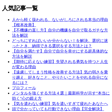
人気記事一覧
人から軽く扱われる、ないがしろにされる本当の理由
【根本改善】
【不機嫌の直し方】自分の機嫌を自分で取るガチな方
法を解説
どっちにすればいいか分からない！を解決。選択に迷
ったとき、納得できる選択をする方法とは？
【自分を満たす】自分で自分を幸せにする超具体的な
方法を解説
【期待に応えない練習】失望される勇気を持つと人生
が変わる理由
【遠慮してしまう性格を改善する方法】気の弱さを乗
り越え、好きなこと、やりたいことをやれる自分にな
るには？
プロフィール
メンタルを強くする方法４選｜最新科学が示す“本当に
効く“心の鍛え方
【気を遣わない練習】気を遣いすぎて疲れたあなたへ
頭で分かっていても行動できない理由【完全解決】