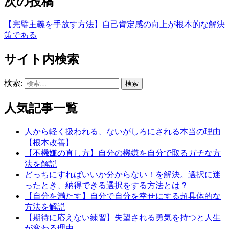
次の投稿
【完璧主義を手放す方法】自己肯定感の向上が根本的な解決
策である
サイト内検索
検索:
人気記事一覧
人から軽く扱われる、ないがしろにされる本当の理由
【根本改善】
【不機嫌の直し方】自分の機嫌を自分で取るガチな方
法を解説
どっちにすればいいか分からない！を解決。選択に迷
ったとき、納得できる選択をする方法とは？
【自分を満たす】自分で自分を幸せにする超具体的な
方法を解説
【期待に応えない練習】失望される勇気を持つと人生
が変わる理由