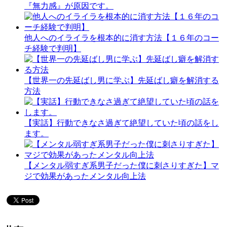
『無力感』が原因です。
他人へのイライラを根本的に消す方法【１６年のコー
チ経験で判明】
【世界一の先延ばし男に学ぶ】先延ばし癖を解消する
方法
【実話】行動できなさ過ぎて絶望していた頃の話をし
ます。
【メンタル弱すぎ系男子だった僕に刺さりすぎた】マ
ジで効果があったメンタル向上法