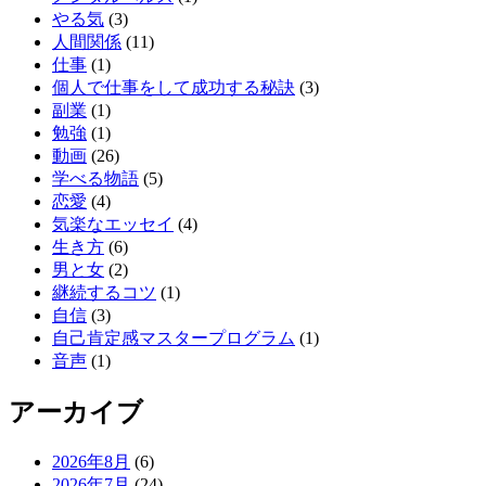
やる気
(3)
人間関係
(11)
仕事
(1)
個人で仕事をして成功する秘訣
(3)
副業
(1)
勉強
(1)
動画
(26)
学べる物語
(5)
恋愛
(4)
気楽なエッセイ
(4)
生き方
(6)
男と女
(2)
継続するコツ
(1)
自信
(3)
自己肯定感マスタープログラム
(1)
音声
(1)
アーカイブ
2026年8月
(6)
2026年7月
(24)