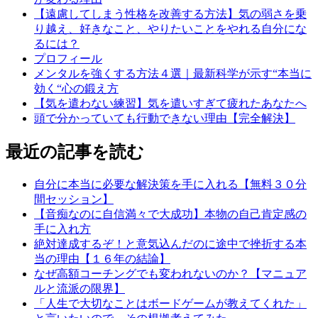
【遠慮してしまう性格を改善する方法】気の弱さを乗
り越え、好きなこと、やりたいことをやれる自分にな
るには？
プロフィール
メンタルを強くする方法４選｜最新科学が示す“本当に
効く“心の鍛え方
【気を遣わない練習】気を遣いすぎて疲れたあなたへ
頭で分かっていても行動できない理由【完全解決】
最近の記事を読む
自分に本当に必要な解決策を手に入れる【無料３０分
間セッション】
【音痴なのに自信満々で大成功】本物の自己肯定感の
手に入れ方
絶対達成するぞ！と意気込んだのに途中で挫折する本
当の理由【１６年の結論】
なぜ高額コーチングでも変われないのか？【マニュア
ルと流派の限界】
「人生で大切なことはボードゲームが教えてくれた」