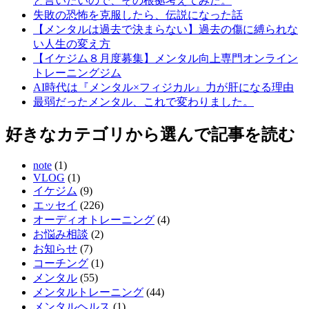
と言いたいので、その根拠考えてみた。
失敗の恐怖を克服したら、伝説になった話
【メンタルは過去で決まらない】過去の傷に縛られな
い人生の変え方
【イケジム８月度募集】メンタル向上専門オンライン
トレーニングジム
AI時代は『メンタル×フィジカル』力が肝になる理由
最弱だったメンタル、これで変わりました。
好きなカテゴリから選んで記事を読む
note
(1)
VLOG
(1)
イケジム
(9)
エッセイ
(226)
オーディオトレーニング
(4)
お悩み相談
(2)
お知らせ
(7)
コーチング
(1)
メンタル
(55)
メンタルトレーニング
(44)
メンタルヘルス
(1)