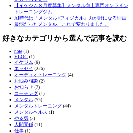
【イケジム８月度募集】メンタル向上専門オンライン
トレーニングジム
AI時代は『メンタル×フィジカル』力が肝になる理由
最弱だったメンタル、これで変わりました。
好きなカテゴリから選んで記事を読む
note
(1)
VLOG
(1)
イケジム
(9)
エッセイ
(226)
オーディオトレーニング
(4)
お悩み相談
(2)
お知らせ
(7)
コーチング
(1)
メンタル
(55)
メンタルトレーニング
(44)
メンタルヘルス
(1)
やる気
(3)
人間関係
(11)
仕事
(1)