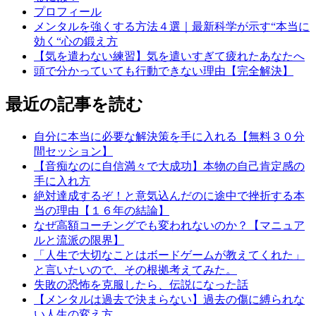
プロフィール
メンタルを強くする方法４選｜最新科学が示す“本当に
効く“心の鍛え方
【気を遣わない練習】気を遣いすぎて疲れたあなたへ
頭で分かっていても行動できない理由【完全解決】
最近の記事を読む
自分に本当に必要な解決策を手に入れる【無料３０分
間セッション】
【音痴なのに自信満々で大成功】本物の自己肯定感の
手に入れ方
絶対達成するぞ！と意気込んだのに途中で挫折する本
当の理由【１６年の結論】
なぜ高額コーチングでも変われないのか？【マニュア
ルと流派の限界】
「人生で大切なことはボードゲームが教えてくれた」
と言いたいので、その根拠考えてみた。
失敗の恐怖を克服したら、伝説になった話
【メンタルは過去で決まらない】過去の傷に縛られな
い人生の変え方