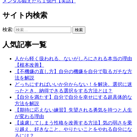
メンタル鍛えたら１億円【実話】
サイト内検索
検索:
人気記事一覧
人から軽く扱われる、ないがしろにされる本当の理由
【根本改善】
【不機嫌の直し方】自分の機嫌を自分で取るガチな方
法を解説
どっちにすればいいか分からない！を解決。選択に迷
ったとき、納得できる選択をする方法とは？
【自分を満たす】自分で自分を幸せにする超具体的な
方法を解説
【期待に応えない練習】失望される勇気を持つと人生
が変わる理由
【遠慮してしまう性格を改善する方法】気の弱さを乗
り越え、好きなこと、やりたいことをやれる自分にな
るには？