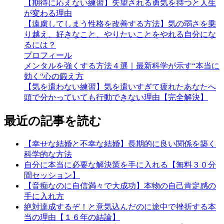
【期待に応えない練習】失望される勇気を持つと人生
が変わる理由
【遠慮してしまう性格を改善する方法】気の弱さを乗
り越え、好きなこと、やりたいことをやれる自分にな
るには？
プロフィール
メンタルを強くする方法４選｜最新科学が示す“本当に
効く“心の鍛え方
【気を遣わない練習】気を遣いすぎて疲れたあなたへ
頭で分かっていても行動できない理由【完全解決】
最近の記事を読む
【幸せな結婚と不幸な結婚】長期的に良い関係を築く
科学的な方法
自分に本当に必要な解決策を手に入れる【無料３０分
間セッション】
【音痴なのに自信満々で大成功】本物の自己肯定感の
手に入れ方
絶対達成するぞ！と意気込んだのに途中で挫折する本
当の理由【１６年の結論】