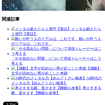
関連記事
メンタル鍛えたら
１億円【実話】
願いが叶う人
のリアルは、これです。
「やる気出ない問題」について現役トレーナーはこう
考える
【感動】
文字が読めない男が起こした奇跡
AI時代の
メンタル力【めんどくさい格差】
考えすぎる
癖、直せます【睡眠も改善】