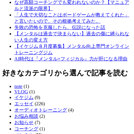
なぜ高額コーチングでも変われないのか？【マニュア
ルと流派の限界】
「人生で大切なことはボードゲームが教えてくれた」
と言いたいので、その根拠考えてみた。
失敗の恐怖を克服したら、伝説になった話
【メンタルは過去で決まらない】過去の傷に縛られな
い人生の変え方
【イケジム８月度募集】メンタル向上専門オンライン
トレーニングジム
AI時代は『メンタル×フィジカル』力が肝になる理由
好きなカテゴリから選んで記事を読む
note
(1)
VLOG
(1)
イケジム
(9)
エッセイ
(226)
オーディオトレーニング
(4)
お悩み相談
(2)
お知らせ
(7)
コーチング
(1)