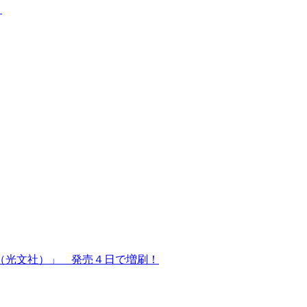
」
（光文社）」 発売４日で増刷！