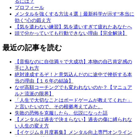
るには？
プロフィール
メンタルを強くする方法４選｜最新科学が示す“本当に
効く“心の鍛え方
【気を遣わない練習】気を遣いすぎて疲れたあなたへ
頭で分かっていても行動できない理由【完全解決】
最近の記事を読む
【音痴なのに自信満々で大成功】本物の自己肯定感の
手に入れ方
絶対達成するぞ！と意気込んだのに途中で挫折する本
当の理由【１６年の結論】
なぜ高額コーチングでも変われないのか？【マニュア
ルと流派の限界】
「人生で大切なことはボードゲームが教えてくれた」
と言いたいので、その根拠考えてみた。
失敗の恐怖を克服したら、伝説になった話
【メンタルは過去で決まらない】過去の傷に縛られな
い人生の変え方
【イケジム８月度募集】メンタル向上専門オンライン