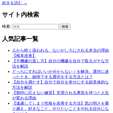
続きを読む →
サイト内検索
検索:
人気記事一覧
人から軽く扱われる、ないがしろにされる本当の理由
【根本改善】
【不機嫌の直し方】自分の機嫌を自分で取るガチな方
法を解説
どっちにすればいいか分からない！を解決。選択に迷
ったとき、納得できる選択をする方法とは？
【自分を満たす】自分で自分を幸せにする超具体的な
方法を解説
【期待に応えない練習】失望される勇気を持つと人生
が変わる理由
【遠慮してしまう性格を改善する方法】気の弱さを乗
り越え、好きなこと、やりたいことをやれる自分にな