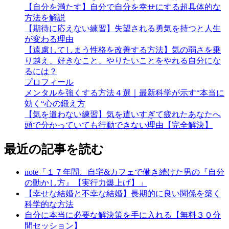
【自分を満たす】自分で自分を幸せにする超具体的な
方法を解説
【期待に応えない練習】失望される勇気を持つと人生
が変わる理由
【遠慮してしまう性格を改善する方法】気の弱さを乗
り越え、好きなこと、やりたいことをやれる自分にな
るには？
プロフィール
メンタルを強くする方法４選｜最新科学が示す“本当に
効く“心の鍛え方
【気を遣わない練習】気を遣いすぎて疲れたあなたへ
頭で分かっていても行動できない理由【完全解決】
最近の記事を読む
note「１７年間、自宅&カフェで働き続けた男の『自分
の動かし方』【実行力爆上げ】」
【幸せな結婚と不幸な結婚】長期的に良い関係を築く
科学的な方法
自分に本当に必要な解決策を手に入れる【無料３０分
間セッション】