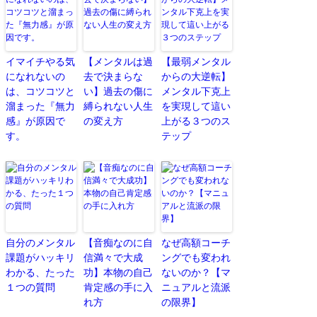
イマイチやる気
【メンタルは過
【最弱メンタル
になれないの
去で決まらな
からの大逆転】
は、コツコツと
い】過去の傷に
メンタル下克上
溜まった『無力
縛られない人生
を実現して這い
感』が原因で
の変え方
上がる３つのス
す。
テップ
自分のメンタル
【音痴なのに自
なぜ高額コーチ
課題がハッキリ
信満々で大成
ングでも変われ
わかる、たった
功】本物の自己
ないのか？【マ
１つの質問
肯定感の手に入
ニュアルと流派
れ方
の限界】