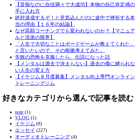
【音痴なのに自信満々で大成功】本物の自己肯定感の
手に入れ方
絶対達成するぞ！と意気込んだのに途中で挫折する本
当の理由【１６年の結論】
なぜ高額コーチングでも変われないのか？【マニュア
ルと流派の限界】
「人生で大切なことはボードゲームが教えてくれた」
と言いたいので、その根拠考えてみた。
失敗の恐怖を克服したら、伝説になった話
【メンタルは過去で決まらない】過去の傷に縛られな
い人生の変え方
【イケジム８月度募集】メンタル向上専門オンライン
トレーニングジム
好きなカテゴリから選んで記事を読む
note
(1)
VLOG
(1)
イケジム
(9)
エッセイ
(227)
オーディオトレーニング
(4)