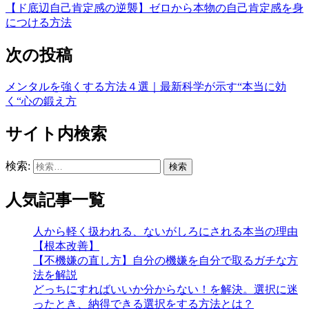
【ド底辺自己肯定感の逆襲】ゼロから本物の自己肯定感を身
につける方法
次の投稿
メンタルを強くする方法４選｜最新科学が示す“本当に効
く“心の鍛え方
サイト内検索
検索:
人気記事一覧
人から軽く扱われる、ないがしろにされる本当の理由
【根本改善】
【不機嫌の直し方】自分の機嫌を自分で取るガチな方
法を解説
どっちにすればいいか分からない！を解決。選択に迷
ったとき、納得できる選択をする方法とは？