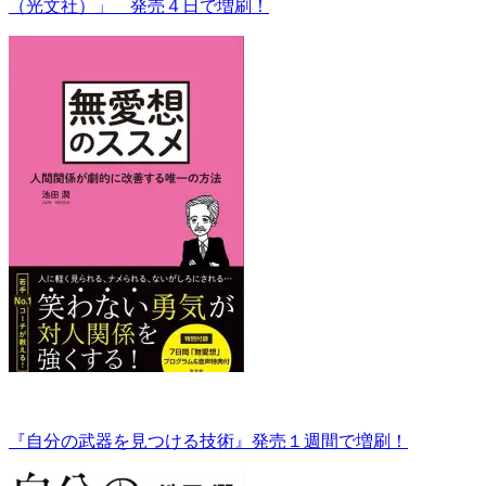
（光文社）」 発売４日で増刷！
『自分の武器を見つける技術』発売１週間で増刷！