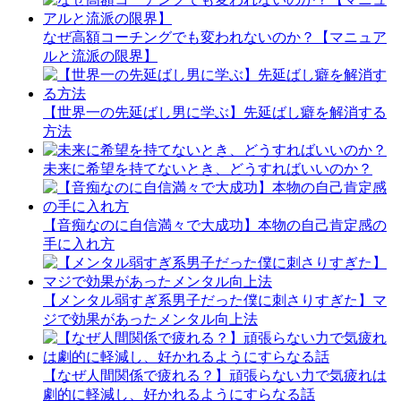
なぜ高額コーチングでも変われないのか？【マニュア
ルと流派の限界】
【世界一の先延ばし男に学ぶ】先延ばし癖を解消する
方法
未来に希望を持てないとき、どうすればいいのか？
【音痴なのに自信満々で大成功】本物の自己肯定感の
手に入れ方
【メンタル弱すぎ系男子だった僕に刺さりすぎた】マ
ジで効果があったメンタル向上法
【なぜ人間関係で疲れる？】頑張らない力で気疲れは
劇的に軽減し、好かれるようにすらなる話