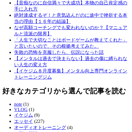
【音痴なのに自信満々で大成功】本物の自己肯定感の
手に入れ方
絶対達成するぞ！と意気込んだのに途中で挫折する本
当の理由【１６年の結論】
なぜ高額コーチングでも変われないのか？【マニュア
ルと流派の限界】
「人生で大切なことはボードゲームが教えてくれた」
と言いたいので、その根拠考えてみた。
失敗の恐怖を克服したら、伝説になった話
【メンタルは過去で決まらない】過去の傷に縛られな
い人生の変え方
【イケジム８月度募集】メンタル向上専門オンライン
トレーニングジム
好きなカテゴリから選んで記事を読む
note
(1)
VLOG
(1)
イケジム
(9)
エッセイ
(227)
オーディオトレーニング
(4)