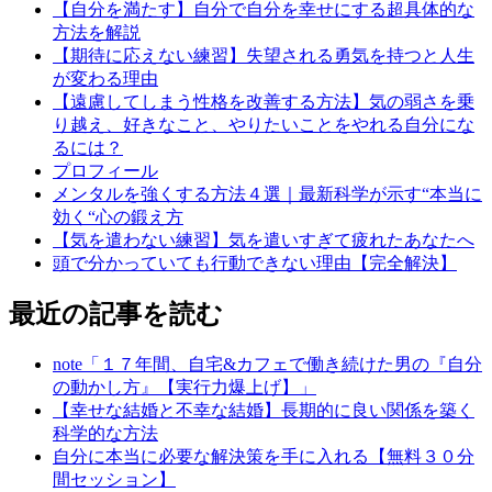
【自分を満たす】自分で自分を幸せにする超具体的な
方法を解説
【期待に応えない練習】失望される勇気を持つと人生
が変わる理由
【遠慮してしまう性格を改善する方法】気の弱さを乗
り越え、好きなこと、やりたいことをやれる自分にな
るには？
プロフィール
メンタルを強くする方法４選｜最新科学が示す“本当に
効く“心の鍛え方
【気を遣わない練習】気を遣いすぎて疲れたあなたへ
頭で分かっていても行動できない理由【完全解決】
最近の記事を読む
note「１７年間、自宅&カフェで働き続けた男の『自分
の動かし方』【実行力爆上げ】」
【幸せな結婚と不幸な結婚】長期的に良い関係を築く
科学的な方法
自分に本当に必要な解決策を手に入れる【無料３０分
間セッション】