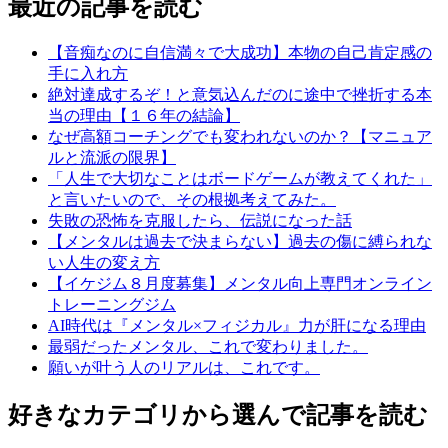
最近の記事を読む
【音痴なのに自信満々で大成功】本物の自己肯定感の
手に入れ方
絶対達成するぞ！と意気込んだのに途中で挫折する本
当の理由【１６年の結論】
なぜ高額コーチングでも変われないのか？【マニュア
ルと流派の限界】
「人生で大切なことはボードゲームが教えてくれた」
と言いたいので、その根拠考えてみた。
失敗の恐怖を克服したら、伝説になった話
【メンタルは過去で決まらない】過去の傷に縛られな
い人生の変え方
【イケジム８月度募集】メンタル向上専門オンライン
トレーニングジム
AI時代は『メンタル×フィジカル』力が肝になる理由
最弱だったメンタル、これで変わりました。
願いが叶う人のリアルは、これです。
好きなカテゴリから選んで記事を読む