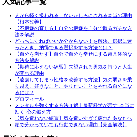
人気記事一覧
人から軽く扱われる、ないがしろにされる本当の理由
【根本改善】
【不機嫌の直し方】自分の機嫌を自分で取るガチな方
法を解説
どっちにすればいいか分からない！を解決。選択に迷
ったとき、納得できる選択をする方法とは？
【自分を満たす】自分で自分を幸せにする超具体的な
方法を解説
【期待に応えない練習】失望される勇気を持つと人生
が変わる理由
【遠慮してしまう性格を改善する方法】気の弱さを乗
り越え、好きなこと、やりたいことをやれる自分にな
るには？
プロフィール
メンタルを強くする方法４選｜最新科学が示す“本当に
効く“心の鍛え方
【気を遣わない練習】気を遣いすぎて疲れたあなたへ
頭で分かっていても行動できない理由【完全解決】