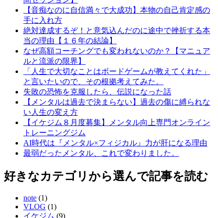
【音痴なのに自信満々で大成功】本物の自己肯定感の
手に入れ方
絶対達成するぞ！と意気込んだのに途中で挫折する本
当の理由【１６年の結論】
なぜ高額コーチングでも変われないのか？【マニュア
ルと流派の限界】
「人生で大切なことはボードゲームが教えてくれた」
と言いたいので、その根拠考えてみた。
失敗の恐怖を克服したら、伝説になった話
【メンタルは過去で決まらない】過去の傷に縛られな
い人生の変え方
【イケジム８月度募集】メンタル向上専門オンライン
トレーニングジム
AI時代は『メンタル×フィジカル』力が肝になる理由
最弱だったメンタル、これで変わりました。
好きなカテゴリから選んで記事を読む
note
(1)
VLOG
(1)
イケジム
(9)