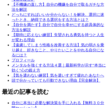
【不機嫌の直し方】自分の機嫌を自分で取るガチな方
法を解説
どっちにすればいいか分からない！を解決。選択に迷
ったとき、納得できる選択をする方法とは？
【自分を満たす】自分で自分を幸せにする超具体的な
方法を解説
【期待に応えない練習】失望される勇気を持つと人生
が変わる理由
【遠慮してしまう性格を改善する方法】気の弱さを乗
り越え、好きなこと、やりたいことをやれる自分にな
るには？
プロフィール
メンタルを強くする方法４選｜最新科学が示す“本当に
効く“心の鍛え方
【気を遣わない練習】気を遣いすぎて疲れたあなたへ
頭で分かっていても行動できない理由【完全解決】
最近の記事を読む
自分に本当に必要な解決策を手に入れる【無料３０分
間セッション】