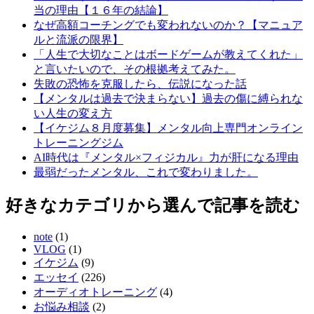
当の理由【１６年の結論】
なぜ高額コーチングでも変われないのか？【マニュア
ルと流派の限界】
「人生で大切なことはボードゲームが教えてくれた」
と言いたいので、その根拠考えてみた。
失敗の恐怖を克服したら、伝説になった話
【メンタルは過去で決まらない】過去の傷に縛られな
い人生の変え方
【イケジム８月度募集】メンタル向上専門オンライン
トレーニングジム
AI時代は『メンタル×フィジカル』力が肝になる理由
最弱だったメンタル、これで変わりました。
好きなカテゴリから選んで記事を読む
note
(1)
VLOG
(1)
イケジム
(9)
エッセイ
(226)
オーディオトレーニング
(4)
お悩み相談
(2)