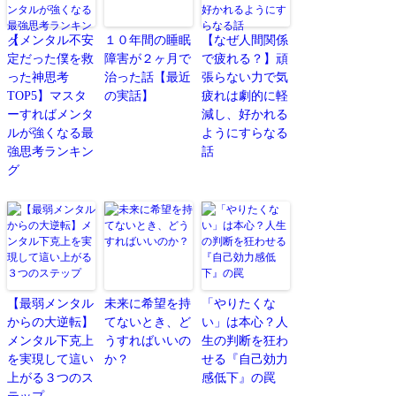
【メンタル不安
１０年間の睡眠
【なぜ人間関係
定だった僕を救
障害が２ヶ月で
で疲れる？】頑
った神思考
治った話【最近
張らない力で気
TOP5】マスタ
の実話】
疲れは劇的に軽
ーすればメンタ
減し、好かれる
ルが強くなる最
ようにすらなる
強思考ランキン
話
グ
【最弱メンタル
未来に希望を持
「やりたくな
からの大逆転】
てないとき、ど
い」は本心？人
メンタル下克上
うすればいいの
生の判断を狂わ
を実現して這い
か？
せる『自己効力
上がる３つのス
感低下』の罠