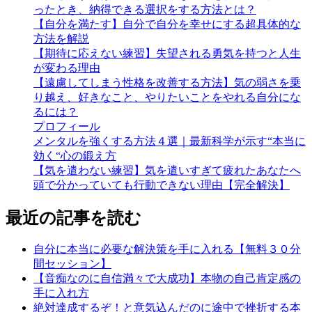
ったとき、納得できる選択をする方法とは？
【自分を満たす】自分で自分を幸せにする超具体的な
方法を解説
【期待に応えない練習】失望される勇気を持つと人生
が変わる理由
【遠慮してしまう性格を改善する方法】気の弱さを乗
り越え、好きなこと、やりたいことをやれる自分にな
るには？
プロフィール
メンタルを強くする方法４選｜最新科学が示す“本当に
効く“心の鍛え方
【気を遣わない練習】気を遣いすぎて疲れたあなたへ
頭で分かっていても行動できない理由【完全解決】
最近の記事を読む
自分に本当に必要な解決策を手に入れる【無料３０分
間セッション】
【音痴なのに自信満々で大成功】本物の自己肯定感の
手に入れ方
絶対達成するぞ！と意気込んだのに途中で挫折する本