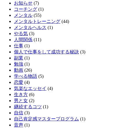
お知らせ
(7)
コーチング
(1)
メンタル
(55)
メンタルトレーニング
(44)
メンタルヘルス
(1)
やる気
(3)
人間関係
(11)
仕事
(1)
個人で仕事をして成功する秘訣
(3)
副業
(1)
勉強
(1)
動画
(26)
学べる物語
(5)
恋愛
(4)
気楽なエッセイ
(4)
生き方
(6)
男と女
(2)
継続するコツ
(1)
自信
(3)
自己肯定感マスタープログラム
(1)
音声
(1)