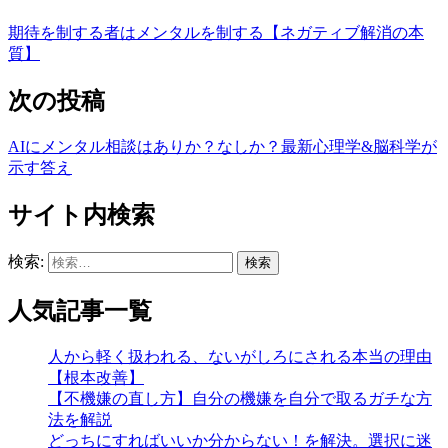
期待を制する者はメンタルを制する【ネガティブ解消の本
質】
次の投稿
AIにメンタル相談はありか？なしか？最新心理学&脳科学が
示す答え
サイト内検索
検索:
人気記事一覧
人から軽く扱われる、ないがしろにされる本当の理由
【根本改善】
【不機嫌の直し方】自分の機嫌を自分で取るガチな方
法を解説
どっちにすればいいか分からない！を解決。選択に迷