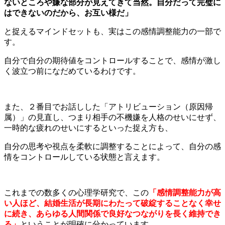
ないところや嫌な部分が見えてきて当然。自分だって完璧に
はできないのだから、お互い様だ」
と捉えるマインドセットも、実はこの感情調整能力の一部で
す。
自分で自分の期待値をコントロールすることで、感情が激し
く波立つ前になだめているわけです。
また、２番目でお話しした「アトリビューション（原因帰
属）」の見直し、つまり相手の不機嫌を人格のせいにせず、
一時的な疲れのせいにするといった捉え方も、
自分の思考や視点を柔軟に調整することによって、自分の感
情をコントロールしている状態と言えます。
これまでの数多くの心理学研究で、この
「感情調整能力が高
い人ほど、結婚生活が長期にわたって破綻することなく幸せ
に続き、あらゆる人間関係で良好なつながりを長く維持でき
る」
ということが明確に分かっています。