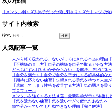
次の投稿
【メンタル弱すぎ系男子だった僕に刺さりすぎた】マジで効
サイト内検索
検索:
人気記事一覧
人から軽く扱われる、ないがしろにされる本当の理由【
【不機嫌の直し方】自分の機嫌を自分で取るガチな方法
どっちにすればいいか分からない！を解決。選択に迷っ
【自分を満たす】自分で自分を幸せにする超具体的な方
【期待に応えない練習】失望される勇気を持つと人生が
【遠慮してしまう性格を改善する方法】気の弱さを乗り
プロフィール
メンタルを強くする方法４選｜最新科学が示す“本当に
【気を遣わない練習】気を遣いすぎて疲れたあなたへ
頭で分かっていても行動できない理由【完全解決】