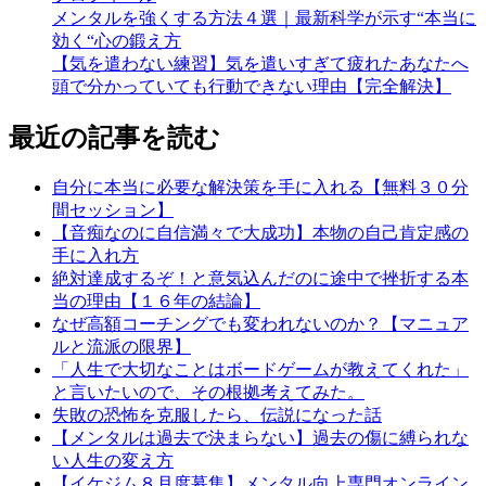
メンタルを強くする方法４選｜最新科学が示す“本当に
効く“心の鍛え方
【気を遣わない練習】気を遣いすぎて疲れたあなたへ
頭で分かっていても行動できない理由【完全解決】
最近の記事を読む
自分に本当に必要な解決策を手に入れる【無料３０分
間セッション】
【音痴なのに自信満々で大成功】本物の自己肯定感の
手に入れ方
絶対達成するぞ！と意気込んだのに途中で挫折する本
当の理由【１６年の結論】
なぜ高額コーチングでも変われないのか？【マニュア
ルと流派の限界】
「人生で大切なことはボードゲームが教えてくれた」
と言いたいので、その根拠考えてみた。
失敗の恐怖を克服したら、伝説になった話
【メンタルは過去で決まらない】過去の傷に縛られな
い人生の変え方
【イケジム８月度募集】メンタル向上専門オンライン