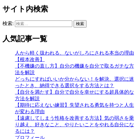
サイト内検索
検索:
人気記事一覧
人から軽く扱われる、ないがしろにされる本当の理由
【根本改善】
【不機嫌の直し方】自分の機嫌を自分で取るガチな方
法を解説
どっちにすればいいか分からない！を解決。選択に迷
ったとき、納得できる選択をする方法とは？
【自分を満たす】自分で自分を幸せにする超具体的な
方法を解説
【期待に応えない練習】失望される勇気を持つと人生
が変わる理由
【遠慮してしまう性格を改善する方法】気の弱さを乗
り越え、好きなこと、やりたいことをやれる自分にな
るには？
プロフィール