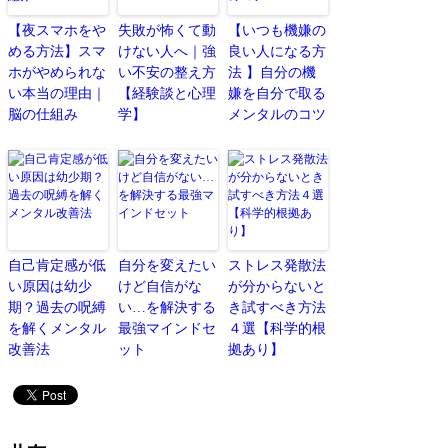
【夜スマホをや
失敗が怖くて動
【いつも機嫌の
める方法】スマ
けない人へ｜強
良い人になる方
ホがやめられな
い不安の整え方
法 】自分の機
い本当の理由｜
【経験談と心理
嫌を自分で取る
脳の仕組み
学】
メンタルのコツ
自己肯定感が低
自分を変えたい
ストレス発散法
い原因は幼少
けど自信がな
が分からないと
期？過去の呪縛
い…を解決する
き試すべき方法
を解くメンタル
最強マインドセ
４選【科学的根
改善法
ット
拠あり】