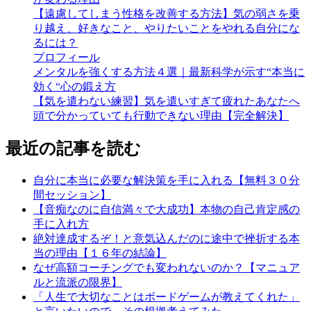
【遠慮してしまう性格を改善する方法】気の弱さを乗
り越え、好きなこと、やりたいことをやれる自分にな
るには？
プロフィール
メンタルを強くする方法４選｜最新科学が示す“本当に
効く“心の鍛え方
【気を遣わない練習】気を遣いすぎて疲れたあなたへ
頭で分かっていても行動できない理由【完全解決】
最近の記事を読む
自分に本当に必要な解決策を手に入れる【無料３０分
間セッション】
【音痴なのに自信満々で大成功】本物の自己肯定感の
手に入れ方
絶対達成するぞ！と意気込んだのに途中で挫折する本
当の理由【１６年の結論】
なぜ高額コーチングでも変われないのか？【マニュア
ルと流派の限界】
「人生で大切なことはボードゲームが教えてくれた」