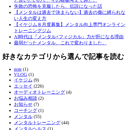
と言いたいので、その根拠考えてみた。
失敗の恐怖を克服したら、伝説になった話
【メンタルは過去で決まらない】過去の傷に縛られな
い人生の変え方
【イケジム８月度募集】メンタル向上専門オンライン
トレーニングジム
AI時代は『メンタル×フィジカル』力が肝になる理由
最弱だったメンタル、これで変わりました。
好きなカテゴリから選んで記事を読む
note
(1)
VLOG
(1)
イケジム
(9)
エッセイ
(226)
オーディオトレーニング
(4)
お悩み相談
(2)
お知らせ
(7)
コーチング
(1)
メンタル
(55)
メンタルトレーニング
(44)
メンタルヘルス
(1)