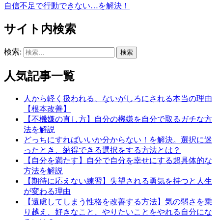
自信不足で行動できない…を解決！
サイト内検索
検索:
人気記事一覧
人から軽く扱われる、ないがしろにされる本当の理由
【根本改善】
【不機嫌の直し方】自分の機嫌を自分で取るガチな方
法を解説
どっちにすればいいか分からない！を解決。選択に迷
ったとき、納得できる選択をする方法とは？
【自分を満たす】自分で自分を幸せにする超具体的な
方法を解説
【期待に応えない練習】失望される勇気を持つと人生
が変わる理由
【遠慮してしまう性格を改善する方法】気の弱さを乗
り越え、好きなこと、やりたいことをやれる自分にな