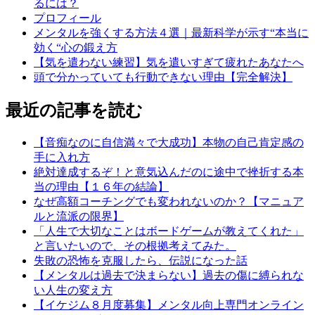
るには？
プロフィール
メンタルを強くする方法４選｜最新科学が示す“本当に
効く“心の鍛え方
【気を遣わない練習】気を遣いすぎて疲れたあなたへ
頭で分かっていても行動できない理由【完全解決】
最近の記事を読む
【音痴なのに自信満々で大成功】本物の自己肯定感の
手に入れ方
絶対達成するぞ！と意気込んだのに途中で挫折する本
当の理由【１６年の結論】
なぜ高額コーチングでも変われないのか？【マニュア
ルと流派の限界】
「人生で大切なことはボードゲームが教えてくれた」
と言いたいので、その根拠考えてみた。
失敗の恐怖を克服したら、伝説になった話
【メンタルは過去で決まらない】過去の傷に縛られな
い人生の変え方
【イケジム８月度募集】メンタル向上専門オンライン