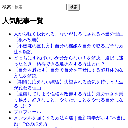
検索:
人気記事一覧
人から軽く扱われる、ないがしろにされる本当の理由
【根本改善】
【不機嫌の直し方】自分の機嫌を自分で取るガチな方
法を解説
どっちにすればいいか分からない！を解決。選択に迷
ったとき、納得できる選択をする方法とは？
【自分を満たす】自分で自分を幸せにする超具体的な
方法を解説
【期待に応えない練習】失望される勇気を持つと人生
が変わる理由
【遠慮してしまう性格を改善する方法】気の弱さを乗
り越え、好きなこと、やりたいことをやれる自分にな
るには？
プロフィール
メンタルを強くする方法４選｜最新科学が示す“本当に
効く“心の鍛え方