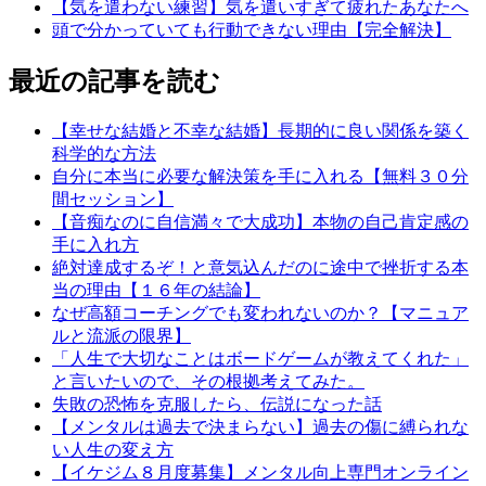
【気を遣わない練習】気を遣いすぎて疲れたあなたへ
頭で分かっていても行動できない理由【完全解決】
最近の記事を読む
【幸せな結婚と不幸な結婚】長期的に良い関係を築く
科学的な方法
自分に本当に必要な解決策を手に入れる【無料３０分
間セッション】
【音痴なのに自信満々で大成功】本物の自己肯定感の
手に入れ方
絶対達成するぞ！と意気込んだのに途中で挫折する本
当の理由【１６年の結論】
なぜ高額コーチングでも変われないのか？【マニュア
ルと流派の限界】
「人生で大切なことはボードゲームが教えてくれた」
と言いたいので、その根拠考えてみた。
失敗の恐怖を克服したら、伝説になった話
【メンタルは過去で決まらない】過去の傷に縛られな
い人生の変え方
【イケジム８月度募集】メンタル向上専門オンライン