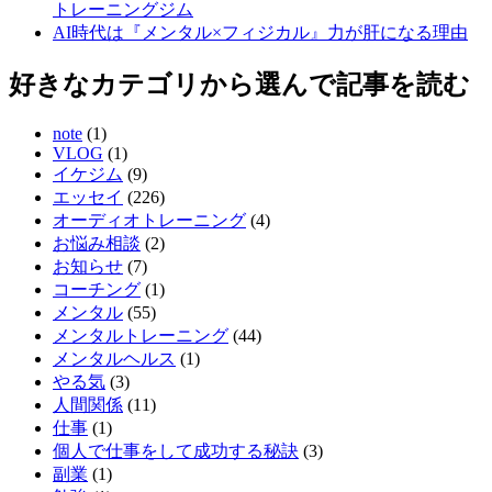
トレーニングジム
AI時代は『メンタル×フィジカル』力が肝になる理由
好きなカテゴリから選んで記事を読む
note
(1)
VLOG
(1)
イケジム
(9)
エッセイ
(226)
オーディオトレーニング
(4)
お悩み相談
(2)
お知らせ
(7)
コーチング
(1)
メンタル
(55)
メンタルトレーニング
(44)
メンタルヘルス
(1)
やる気
(3)
人間関係
(11)
仕事
(1)
個人で仕事をして成功する秘訣
(3)
副業
(1)